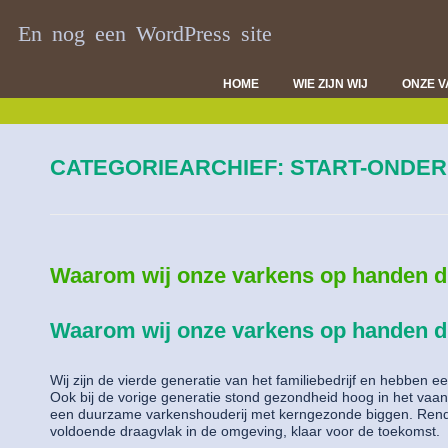
En nog een WordPress site
HOME
WIE ZIJN WIJ
ONZE 
DI
VL
CATEGORIEARCHIEF:
START-ONDER
D
Waarom wij onze varkens op handen 
Waarom wij onze varkens op handen 
Wij zijn de vierde generatie van het familiebedrijf en hebben e
Ook bij de vorige generatie stond gezondheid hoog in het vaand
een duurzame varkenshouderij met kerngezonde biggen. Rend
voldoende draagvlak in de omgeving, klaar voor de toekomst.