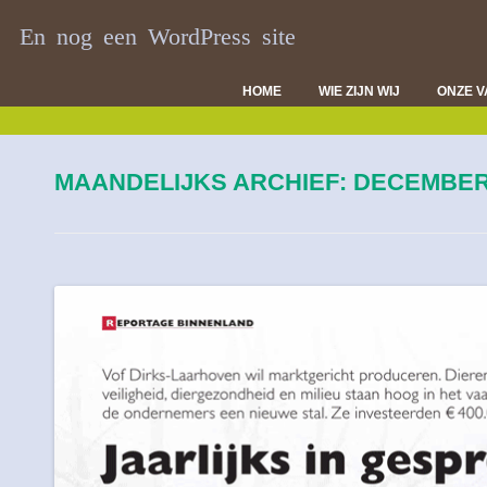
En nog een WordPress site
HOME
WIE ZIJN WIJ
ONZE 
DI
VL
MAANDELIJKS ARCHIEF:
DECEMBER
D