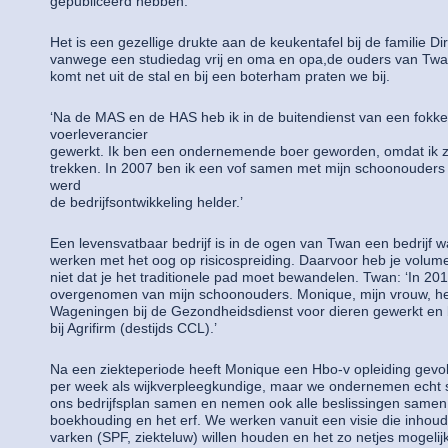
gepubliceerd hebben.
Het is een gezellige drukte aan de keukentafel bij de familie D
vanwege een studiedag vrij en oma en opa,de ouders van Twa
komt net uit de stal en bij een boterham praten we bij.
‘Na de MAS en de HAS heb ik in de buitendienst van een fokker
voerleverancier
gewerkt. Ik ben een ondernemende boer geworden, omdat ik ze
trekken. In 2007 ben ik een vof samen met mijn schoonouders
werd
de bedrijfsontwikkeling helder.’
Een levensvatbaar bedrijf is in de ogen van Twan een bedrijf 
werken met het oog op risicospreiding. Daarvoor heb je volum
niet dat je het traditionele pad moet bewandelen. Twan: ‘In 20
overgenomen van mijn schoonouders. Monique, mijn vrouw, hee
Wageningen bij de Gezondheidsdienst voor dieren gewerkt en
bij Agrifirm (destijds CCL).’
Na een ziekteperiode heeft Monique een Hbo-v opleiding gevol
per week als wijkverpleegkundige, maar we ondernemen ech
ons bedrijfsplan samen en nemen ook alle beslissingen samen
boekhouding en het erf. We werken vanuit een visie die inhou
varken (SPF, ziekteluw) willen houden en het zo netjes mogelijk