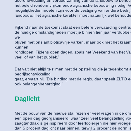
doorontwikkeling en verduurzaming van de landbouw te behou
het beleid rondom vrijkomende agrarische bebouwing nodig. 
mogelijkheden moeten zijn voor de vestiging van andere bedri
landbouw. Het agrarische karakter moet natuurlijk wel behouden
Kijkend naar de toekomst staat een betere verwaarding centraal
de huidige omstandigheden moet je binnen tien jaar verdubbe
we
blijven met ons antibioticavrije varken, maar ook met het kra
kunnen
rondlopen. Tijdens open dagen, zoals het Weekend van het V
veel lof van het publiek.’
Dat valt niet altijd te rijmen met de opstelling die je tegenkomt 
bedrijfsontwikkeling
gaat, ervaart hij. ‘Die binding met de regio, daar speelt ZLTO ee
ook belangenbehartiging.’
Daglicht
Met de bouw van de nieuwe stal rezen er veel vragen in de o
een open dag georganiseerd, waar zeer veel belangstelling vo
zaagtanddak is geïnspireerd door leerlooierijen die hier vroeg
dan 5 procent daglicht naar binnen, terwijl 2 procent de norm 