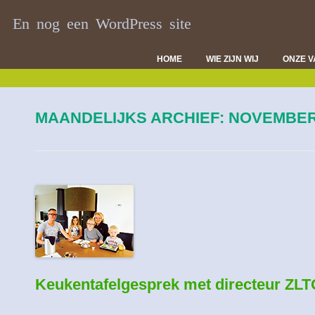
En nog een WordPress site
HOME
WIE ZIJN WIJ
ONZE 
DI
VL
MAANDELIJKS ARCHIEF:
NOVEMBER
D
Keukentafelgesprek met directeur ZLT