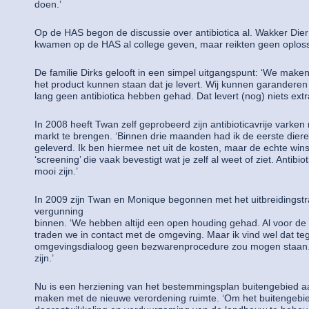
doen.’
Op de HAS begon de discussie over antibiotica al. Wakker Di
kwamen op de HAS al college geven, maar reikten geen oplos
De familie Dirks gelooft in een simpel uitgangspunt: ‘We maken
het product kunnen staan dat je levert. Wij kunnen garandere
lang geen antibiotica hebben gehad. Dat levert (nog) niets extr
In 2008 heeft Twan zelf geprobeerd zijn antibioticavrije vark
markt te brengen. ‘Binnen drie maanden had ik de eerste diere
geleverd. Ik ben hiermee net uit de kosten, maar de echte winst
‘screening’ die vaak bevestigt wat je zelf al weet of ziet. Antibio
mooi zijn.’
In 2009 zijn Twan en Monique begonnen met het uitbreidingstr
vergunning
binnen. ‘We hebben altijd een open houding gehad. Al voor de
traden we in contact met de omgeving. Maar ik vind wel dat t
omgevingsdialoog geen bezwarenprocedure zou mogen staan. 
zijn.’
Nu is een herziening van het bestemmingsplan buitengebied a
maken met de nieuwe verordening ruimte. ‘Om het buitengebie