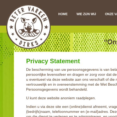
HOME
WIE ZIJN WIJ
ONZE 
DI
VL
D
Privacy Statement
De bescherming van uw persoonsgegevens is van bela
persoonlijke levenssfeer en dragen er zorg voor dat de 
u eventueel via deze website aan ons verschaft of die r
vertrouwelijk en in overeenstemming met de Wet Bes
Persoonsgegevens wordt behandeld.
U kunt deze website anoniem raadplegen.
Indien u via deze site een (online)dienst afneemt, vrag
(bedrijfs)naam, telefoonnummer en (e-mail)adres. Dez
om die dienst te verlenen en te administreren, en voorts 