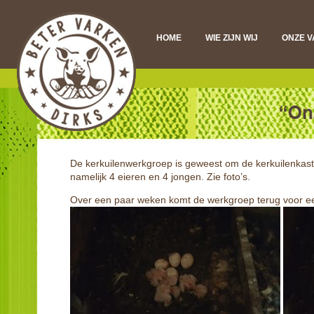
HOME
WIE ZIJN WIJ
ONZE 
DI
VL
D
De kerkuilenwerkgroep is geweest om de kerkuilenkast t
namelijk 4 eieren en 4 jongen. Zie foto’s.
Over een paar weken komt de werkgroep terug voor ee