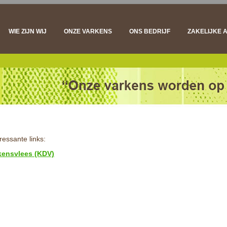
Spring
naar
WIE ZIJN WIJ
ONZE VARKENS
ONS BEDRIJF
ZAKELIJKE 
inhoud
DIERGEZONDHEID
VLEESVARK
VLEESKWALITEIT
ONDERZOE
DUURZAAMHEID
VLEESVE
ressante links:
kensvlees (KDV)