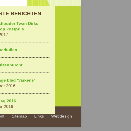
STE BERICHTEN
shouder Twan Dirks
op kostprijs
2017
kerkuilen
uizenburcht
ge blad ‘Varkens’
ber 2016
dag 2016
er 2016
ent
Sitemap
Links
Webdesign