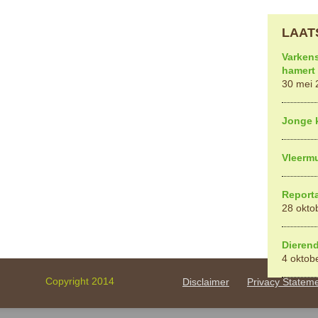
LAAT
Varken
hamert 
30 mei 
Jonge 
Vleerm
Reporta
28 okto
Dieren
4 oktob
Copyright 2014
Disclaimer
Privacy Statem