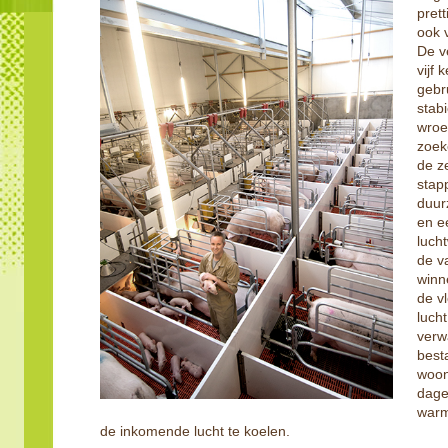
pret
ook 
De v
vijf 
gebru
stab
wroe
zoek
de z
stap
duur
en e
luch
de v
winn
de v
luch
verw
best
woon
dage
warm
de inkomende lucht te koelen.