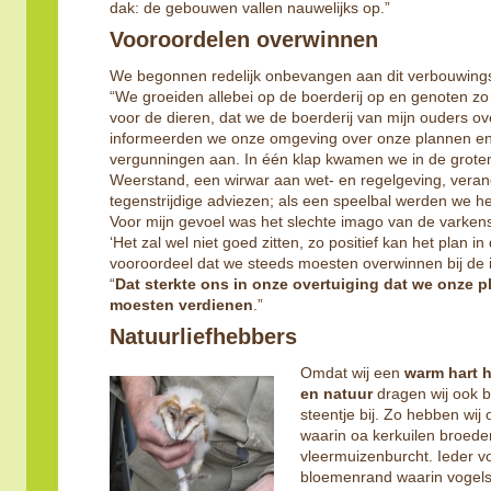
dak: de gebouwen vallen nauwelijks op.”
Vooroordelen overwinnen
We begonnen redelijk onbevangen aan dit verbouwingst
“We groeiden allebei op de boerderij op en genoten zo
voor de dieren, dat we de boerderij van mijn ouders o
informeerden we onze omgeving over onze plannen e
vergunningen aan. In één klap kwamen we in de grote
Weerstand, een wirwar aan wet- en regelgeving, vera
tegenstrijdige adviezen; als een speelbal werden we h
Voor mijn gevoel was het slechte imago van de varkens
‘Het zal wel niet goed zitten, zo positief kan het plan in 
vooroordeel dat we steeds moesten overwinnen bij de i
“
Dat sterkte ons in onze overtuiging dat we onze p
moesten verdienen
.”
Natuurliefhebbers
Omdat wij een
warm hart 
en natuur
dragen wij ook b
steentje bij. Zo hebben wij 
waarin oa kerkuilen broeden
vleermuizenburcht. Ieder v
bloemenrand waarin vogels