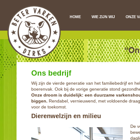
HOME
WIE ZIJN WIJ
ONZE 
DI
VL
D
Ons bedrijf
Wij zijn de vierde generatie van het familiebedrijf en 
boerenvak. Ook bij de vorige generatie stond gezondhe
Onze droom is duidelijk: een duurzame varkensho
biggen.
Rendabel, vernieuwend, met voldoende draagv
voor de toekomst.
Dierenwelzijn en milieu
De v
bewe
dagli