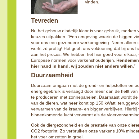
vinden.
Tevreden
Nu het gebouw eindelijk klaar is voor gebruik, merken 
keuzes uitpakken: “Een omgeving waarin de biggen zich
voor ons een gezondere werkomgeving. Neem alleen dat
werkt zó prettig! Het geeft ons voldoening dat bij ons he
aan het proces. We hebben het hier goed voor elkaar, 
Europese normen voor varkenshouderijen.
Rendement
hier hand in hand, wij zouden niet anders willen
.”
Duurzaamheid
Duurzaam omgaan met de grond- en hulpstoffen en oo
energiegebruik is verlaagd door meer dan de helft van
te produceren met zonnepanelen. Daarnaast wordt d
van de dieren, wat neer komt op 150 kWatt, teruggewo
verwarmen van de kraam- en biggenverblijven. Hierbij
binnenkomende lucht verwarmt als de vloerverwarming
Ook de diergezondheid en de prestatie van onze diere
CO2 footprint. Zo verbruiken onze varkens 10% minder 
het voer omzetten in groei.