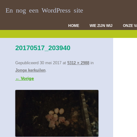
En nog een WordPress site
HOME
WIE ZIJN WIJ
ONZE 
DI
20170517_203940
VL
D
Gepubliceerd
30 mei 2017
at
5312 × 2988
in
Jonge kerkuilen
.
← Vorige