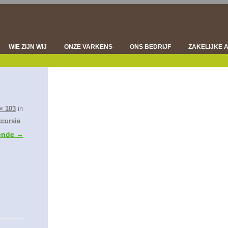
Spring
naar
inhoud
WIE ZIJN WIJ
ONZE VARKENS
ONS BEDRIJF
ZAKELIJKE 
DIERGEZONDHEID
VLEESVARK
VLEESKWALITEIT
ONDERZOE
DUURZAAMHEID
VLEESVE
× 103
in
xcursie
.
ende →