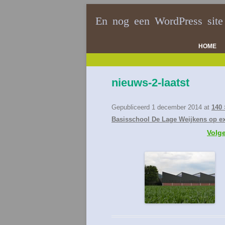
En nog een WordPress site
HOME
nieuws-2-laatst
Gepubliceerd
1 december 2014
at
140 
Basisschool De Lage Weijkens op e
Volg