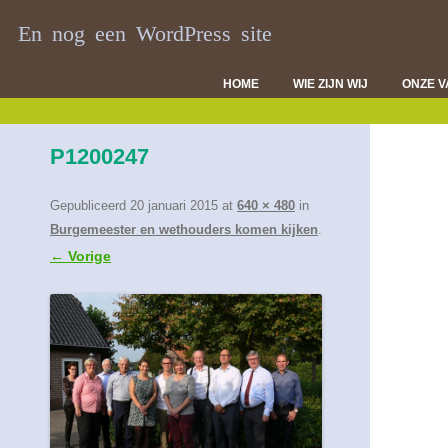
En nog een WordPress site
HOME
WIE ZIJN WIJ
ONZE 
DI
P1200247
VL
D
Gepubliceerd
20 januari 2015
at
640 × 480
in
Burgemeester en wethouders komen kijken
.
← Vorige