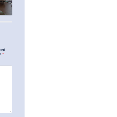
erd.
et
*