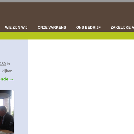
Spring
naar
inhoud
WIE ZIJN WIJ
ONZE VARKENS
ONS BEDRIJF
ZAKELIJKE 
DIERGEZONDHEID
VLEESVARK
VLEESKWALITEIT
ONDERZOE
DUURZAAMHEID
VLEESVE
480
in
 kijken
.
ende →