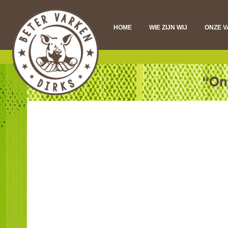
HOME
WIE ZIJN WIJ
ONZE 
DI
VL
D