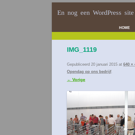
En nog een WordPress site
HOME
IMG_1119
Gepubliceerd
20 januari 2015
at
640 × 
Opendag op ons bedrijf
.
← Vorige