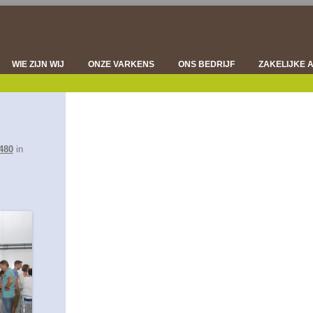
Spring
naar
inhoud
WIE ZIJN WIJ
ONZE VARKENS
ONS BEDRIJF
ZAKELIJKE 
DIERGEZONDHEID
VLEESVARK
VLEESKWALITEIT
ONDERZOE
DUURZAAMHEID
VLEESVE
480
in