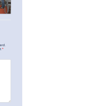
erd.
et
*