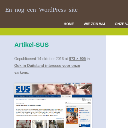
En nog een WordPress site
HOME
WIE ZIJN WIJ
ONZE 
DI
Artikel-SUS
VL
D
Gepubliceerd
14 oktober 2016
at
973 × 905
in
Ook in Duitsland interesse voor onze
varkens
.