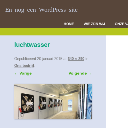
En nog een WordPress site
HOME
WIE ZIJN WIJ
ONZE 
DI
luchtwasser
VL
D
Gepubliceerd
20 januari 2015
at
640 × 290
in
Ons bedrijf
.
← Vorige
Volgende →